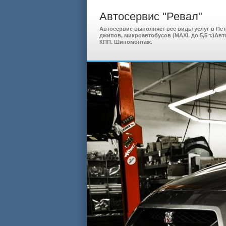
Автосервис "Ревал"
Автосервис выполняет все виды услуг в Пе
джипов, микроавтобусов (MAXI, до 5,5 т.)Авт
КПП. Шиномонтаж.